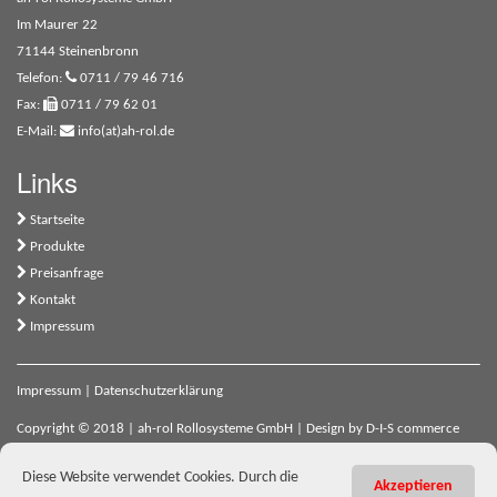
Im Maurer 22
71144 Steinenbronn
Telefon:
0711 / 79 46 716
Fax:
0711 / 79 62 01
E-Mail:
info(at)ah-rol.de
Links
Startseite
Produkte
Preisanfrage
Kontakt
Impressum
Impressum
|
Datenschutzerklärung
Copyright © 2018 | ah-rol Rollosysteme GmbH | Design by
D-I-S commerce
engineering
Diese Website verwendet Cookies. Durch die
Akzeptieren